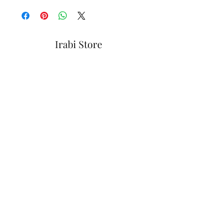
Irabi Store
Formulario de suscripción
Enviar
📧
Iraidebjaureguizar@gmail.com
📞
635156413
📍Dolariaga Kalea 21
48370 - Bermeo