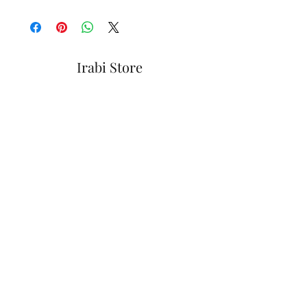
Irabi Store
Formulario de suscripción
Enviar
📧
Iraidebjaureguizar@gmail.com
📞
635156413
📍Dolariaga Kalea 21