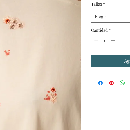
Tallas
*
o
Elegir
Cantidad
*
Ag