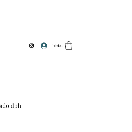
Iniciar sesión
ado dph
Precio
de