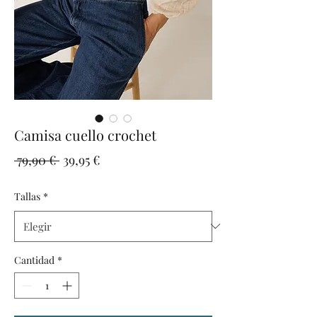
Camisa cuello crochet
Precio
Precio
 79,90 € 
39,95 €
de
Tallas
*
oferta
Cantidad
*