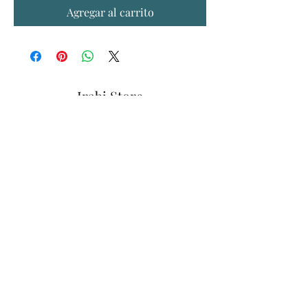
Agregar al carrito
Irabi Store
Formulario de suscripción
Enviar
📧
Iraidebjaureguizar@gmail.com
📞
635156413