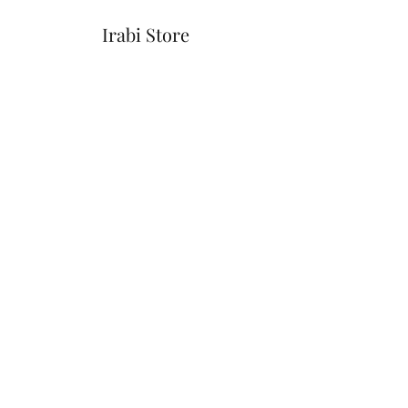
Irabi Store
Formulario de suscripción
Enviar
📧
Iraidebjaureguizar@gmail.com
📞
635156413
📍Dolariaga Kalea 21
48370 - Bermeo
Vizcaya, España