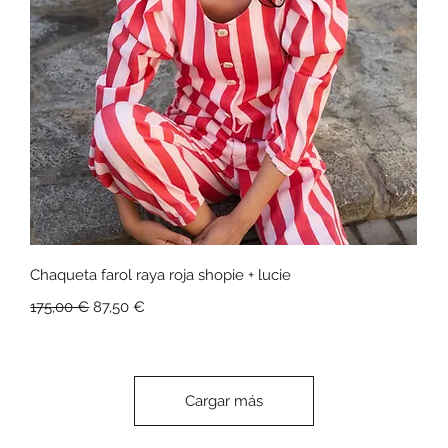
Vista rápida
Chaqueta farol raya roja shopie + lucie
Precio
Precio de oferta
175,00 €
87,50 €
Cargar más