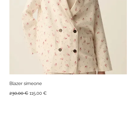
Vista rápida
Blazer simeone
Precio
Precio de oferta
230,00 €
115,00 €