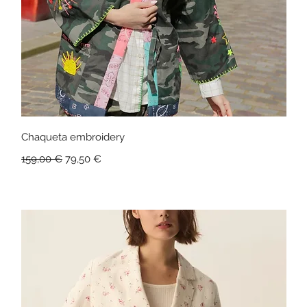
Vista rápida
Chaqueta embroidery
Precio
Precio de oferta
159,00 €
79,50 €