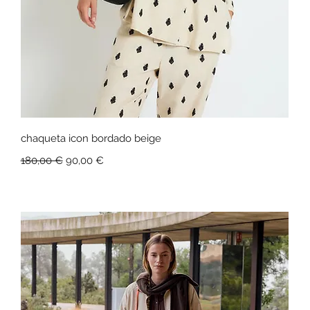
Vista rápida
chaqueta icon bordado beige
Precio
Precio de oferta
180,00 €
90,00 €