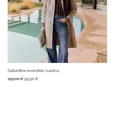
Vista rápida
Gabardina reversible cuadros
Precio
Precio de oferta
199,00 €
99,50 €